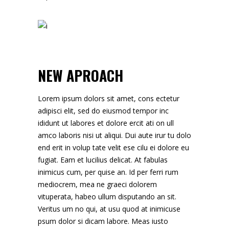
NEW APROACH
Lorem ipsum dolors sit amet, cons ectetur
adipisci elit, sed do eiusmod tempor inc
ididunt ut labores et dolore ercit ati on ull
amco laboris nisi ut aliqui. Dui aute irur tu dolo
end erit in volup tate velit ese cilu ei dolore eu
fugiat. Eam et lucilius delicat. At fabulas
inimicus cum, per quise an. Id per ferri rum
mediocrem, mea ne graeci dolorem
vituperata, habeo ullum disputando an sit.
Veritus um no qui, at usu quod at inimicuse
psum dolor si dicam labore. Meas iusto