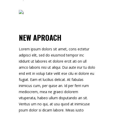
NEW APROACH
Lorem ipsum dolors sit amet, cons ectetur
adipisci elit, sed do eiusmod tempor inc
ididunt ut labores et dolore ercit ati on ull
amco laboris nisi ut aliqui. Dui aute irur tu dolo
end erit in volup tate velit ese cilu ei dolore eu
fugiat. Eam et lucilius delicat. At fabulas
inimicus cum, per quise an. Id per ferri rum
mediocrem, mea ne graeci dolorem
vituperata, habeo ullum disputando an sit.
Veritus um no qui, at usu quod at inimicuse
psum dolor si dicam labore. Meas iusto